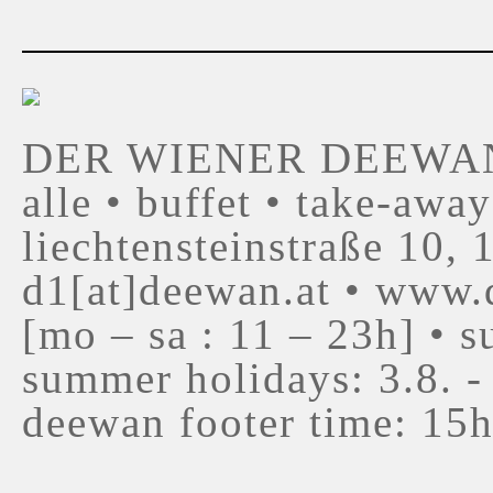
DER WIENER DEEWAN • 
alle • buffet • take-away
liechtensteinstraße 10,
d1[at]deewan.at • www.
[mo – sa : 11 – 23h] • s
summer holidays: 3.8. - 
deewan footer time: 15