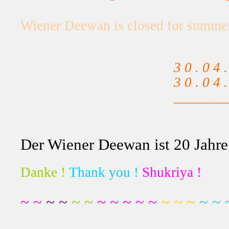
Wiener Deewan is closed for summer
3 0 . 0 4 
3 0 . 0 4 
_______
2 
Der Wiener Deewan ist 20 Jahre 
Danke !
Thank you !
Shukriya !
~ ~
~ ~
~ ~
~ ~ ~ ~ ~
~ ~ ~
~ ~ 