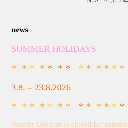
news
SUMMER HOLIDAYS
* *
*
*
* * *
*
* * *
*
*
3.8. – 23.8.2026
*
*
* *
*
* *
*
* * *
*
*
Wiener Deewan is closed for summer