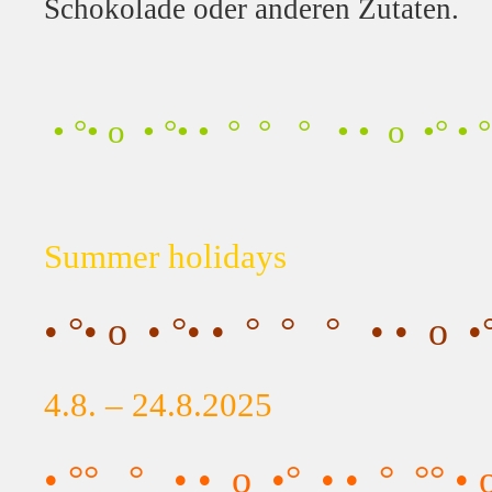
Schokolade oder anderen Zutaten.
• °• o • °• • ° ° ° • • o •° • °
Summer holidays
• °• o • °• • ° ° ° • • o •°
4.8. – 24.8.2025
• °° ° • • o •° • • ° °° • o