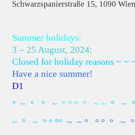
Schwarzspanierstraße 15, 1090 Wie
Summer holidays:
3 – 25 August, 2024:
Closed for holiday reasons ~ ~ 
Have a nice summer!
D1
° ~ ° ° ~
° ° ° ° ~ ~
° ~ 
~ ° ~ ° ° °°
~ ~ ° ° ° ° ~ 