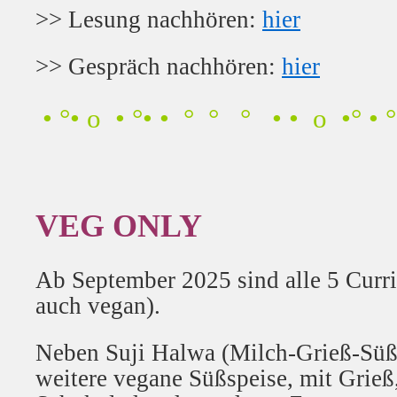
>> Lesung nachhören:
hier
>> Gespräch nachhören:
hier
• °• o • °• • ° ° ° • • o •° • °
VEG ONLY
Ab September 2025 sind alle 5 Curri
auch vegan).
Neben Suji Halwa (Milch-Grieß-Süßs
weitere vegane Süßspeise, mit Grieß