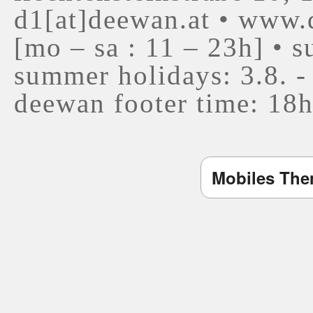
d1[at]deewan.at • www.
[mo – sa : 11 – 23h] • s
summer holidays: 3.8. - 
deewan footer time: 18
Mobiles Th